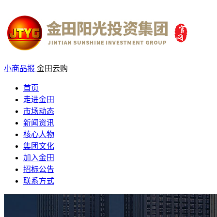
小商品报
金田云购
首页
走进金田
市场动态
新闻资讯
核心人物
集团文化
加入金田
招标公告
联系方式