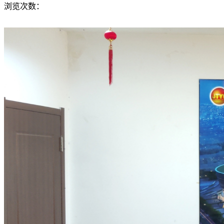
浏览次数：