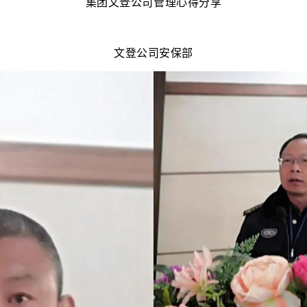
集团文登公司管理心得分享
文登公司安保部