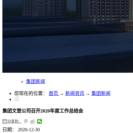
集团新闻
您现在的位置：
首页
→
新闻资讯
→
集团新闻
集团文登公司召开2020年度工作总结会
分享到：
日期：
2020-12-30