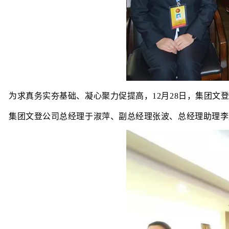
为求真务实夯基础、凝心聚力促提高，12月28日，集团文登
集团文登公司总经理于淑萍、副总经理张波、总经理助理李