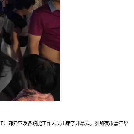
丰江、郝建营及各职能工作人员出席了开幕式。参加夜市嘉年华