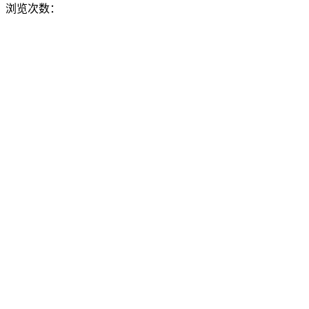
浏览次数：