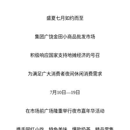
盛夏七月如约而至
集团广饶金田小商品批发市场
积极响应国家支持地摊经济的号召
为满足广大消费者夜间休闲消费需求
7月10日—19日
在市场前广场隆重举行夜市嘉年华活动
携手网红小吃、特色美味、爆款奶茶、精品零售