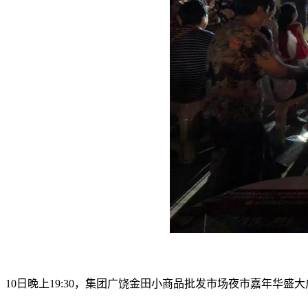
10日晚上19:30，集团广饶金田小商品批发市场夜市嘉年