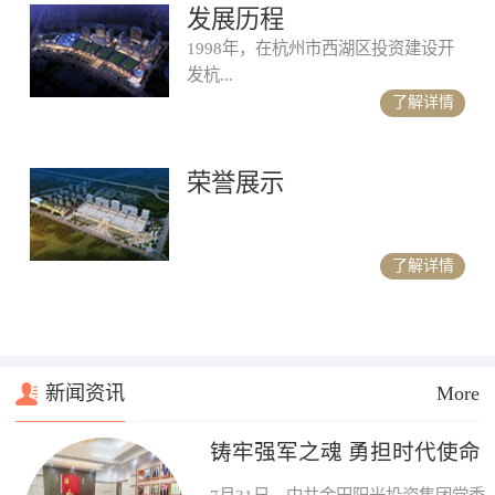
发展历程
1998年，在杭州市西湖区投资建设开
发杭...
了解详情
荣誉展示
了解详情
新闻资讯
More
铸牢强军之魂 勇担时代使命
| 中共金田阳光投资集团党委