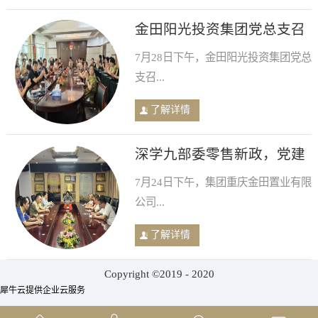
金田阳光投资集团党总支召
开党员学习扩大会
7月28日下午，金田阳光投资集团党总
支召...
了解详情
深学九部委零售新政，党建
引领纾困商户｜集团重庆公
7月24日下午，集团重庆金田置业有限
司党总支组织常态化党建学
公司...
习
了解详情
Copyright ©2019 - 2020
犀牛云提供企业云服务