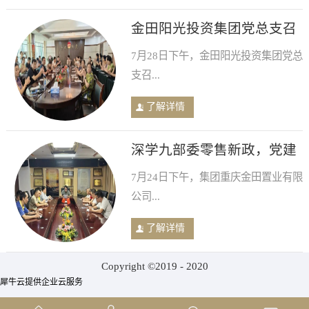
金田阳光投资集团党总支召
开党员学习扩大会
7月28日下午，金田阳光投资集团党总
支召...
了解详情
深学九部委零售新政，党建
引领纾困商户｜集团重庆公
7月24日下午，集团重庆金田置业有限
司党总支组织常态化党建学
公司...
习
了解详情
Copyright ©2019 - 2020
犀牛云提供企业云服务