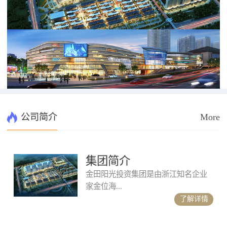
公司简介
More
集团简介
金田阳光投资集团是由浙江知名企业
家金位海...
了解详情
...