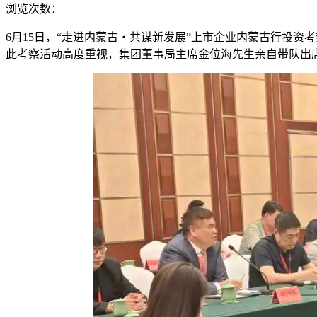
浏览次数：
6月15日，“走进内蒙古・共谋新发展”上市企业内蒙古行投
此考察活动高度重视，集团董事局主席金位海先生亲自带队出