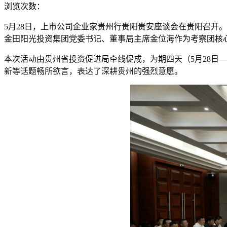
浏览次数：
5月28日，上市公司企业家贵州行贵阳贵安座谈会在贵阳召开
金田阳光投资集团党委书记、董事局主席金位海作为考察团核
本次活动由贵州省投资促进局牵线促成，为期四天（5月28日
新等话题畅所欲言，表达了深耕贵州的强烈意愿。