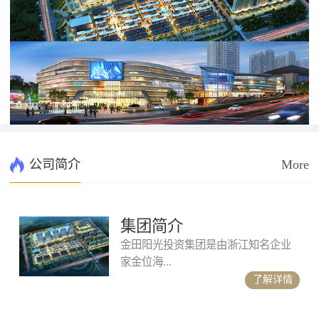
公司简介
More
集团简介
金田阳光投资集团是由浙江知名企业
家金位海...
了解详情
...