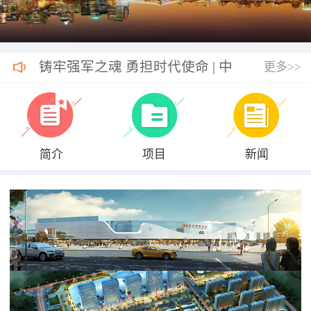
铸牢强军之魂 勇担时代使命 | 中
更多>>
共金田阳光投资集团党委召开庆
祝建军99周年专题学习会
简介
项目
新闻