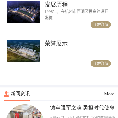
发展历程
1998年，在杭州市西湖区投资建设开
发杭...
了解详情
荣誉展示
了解详情
新闻资讯
More
铸牢强军之魂 勇担时代使命
| 中共金田阳光投资集团党委