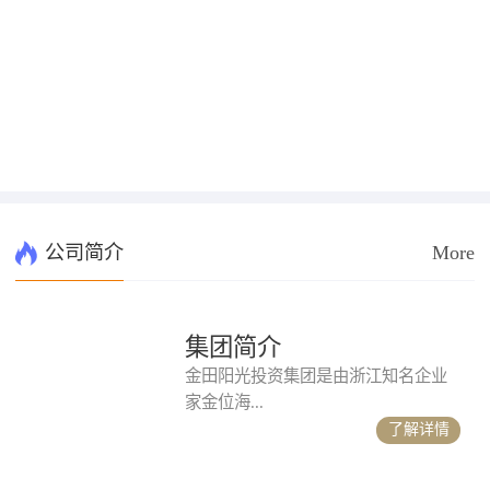
公司简介
More
集团简介
金田阳光投资集团是由浙江知名企业
家金位海...
了解详情
...