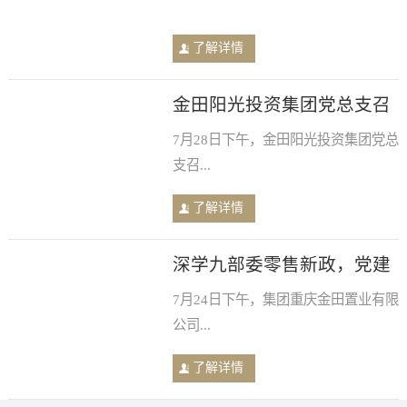
了解详情
金田阳光投资集团党总支召
开党员学习扩大会
7月28日下午，金田阳光投资集团党总
支召...
了解详情
深学九部委零售新政，党建
引领纾困商户｜集团重庆公
7月24日下午，集团重庆金田置业有限
司党总支组织常态化党建学
公司...
习
了解详情