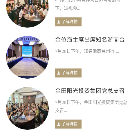
在线上线下融合经营日趋普及的当
下，短视频...
了解详情
金位海主席出席知名浙商台
州行·助力台州高质量发展座
7月28日下午，知名浙商台州行·...
谈会举行
了解详情
金田阳光投资集团党总支召
开党员学习扩大会
7月28日下午，金田阳光投资集团党总
支召...
了解详情