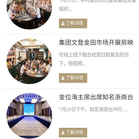
7月31日，中共金田阳光投资集团党委
召开庆祝建军99周年专题学
组织...
习会
了解详情
集团文登金田市场开展剪映
工具实操公益培训
在线上线下融合经营日趋普及的当
下，短视频...
了解详情
金位海主席出席知名浙商台
州行·助力台州高质量发展座
7月28日下午，知名浙商台州行·...
谈会举行
了解详情