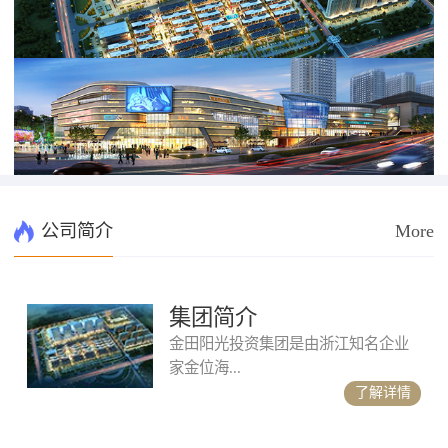
公司简介
More
集团简介
金田阳光投资集团是由浙江知名企业
家金位海...
了解详情
...