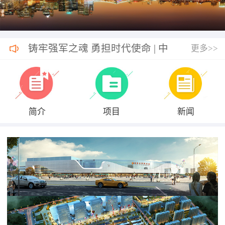
铸牢强军之魂 勇担时代使命 | 中
更多>>
共金田阳光投资集团党委召开庆
祝建军99周年专题学习会
简介
项目
新闻