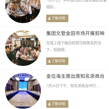
7月31日，中共金田阳光投资集团党委
召开庆祝建军99周年专题学
组织...
习会
了解详情
集团文登金田市场开展剪映
工具实操公益培训
在线上线下融合经营日趋普及的当
下，短视频...
了解详情
金位海主席出席知名浙商台
州行·助力台州高质量发展座
7月28日下午，知名浙商台州行·...
谈会举行
了解详情