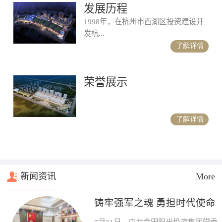
发展历程
1998年，在杭州市西湖区投资建设开
发杭...
了解详情
荣誉展示
了解详情
新闻资讯
More
铸牢强军之魂 勇担时代使命
| 中共金田阳光投资集团党委