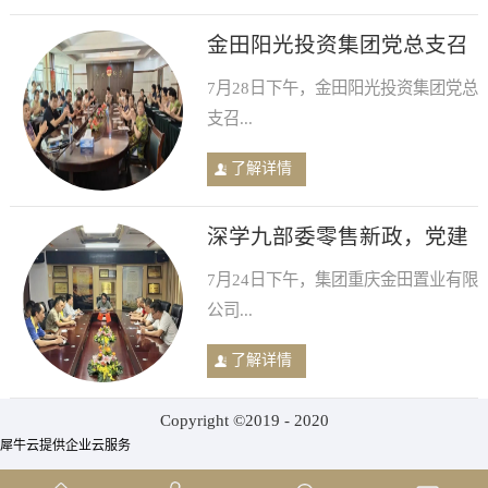
金田阳光投资集团党总支召
开党员学习扩大会
7月28日下午，金田阳光投资集团党总
支召...
了解详情
深学九部委零售新政，党建
引领纾困商户｜集团重庆公
7月24日下午，集团重庆金田置业有限
司党总支组织常态化党建学
公司...
习
了解详情
Copyright ©2019 - 2020
犀牛云提供企业云服务