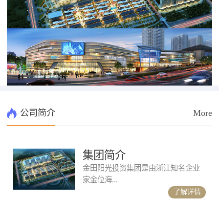
公司简介
More
集团简介
金田阳光投资集团是由浙江知名企业
家金位海...
了解详情
...