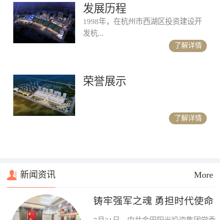
发展历程
1998年，在杭州市西湖区投资建设开
发杭...
了解详情
荣誉展示
了解详情
新闻资讯
More
铸牢强军之魂 勇担时代使命
| 中共金田阳光投资集团党委