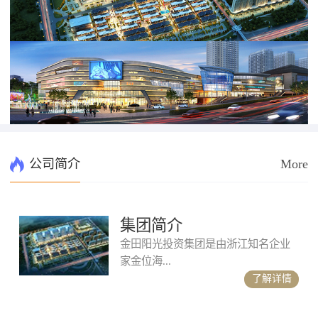
公司简介
More
集团简介
金田阳光投资集团是由浙江知名企业
家金位海...
了解详情
...