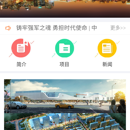
铸牢强军之魂 勇担时代使命 | 中
更多>>
共金田阳光投资集团党委召开庆
祝建军99周年专题学习会
简介
项目
新闻