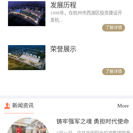
发展历程
1998年，在杭州市西湖区投资建设开
发杭...
了解详情
荣誉展示
了解详情
新闻资讯
More
铸牢强军之魂 勇担时代使命
| 中共金田阳光投资集团党委