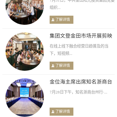
7月31日，中共金田阳光投资集团党委
召开庆祝建军99周年专题学
组织...
习会
了解详情
集团文登金田市场开展剪映
工具实操公益培训
在线上线下融合经营日趋普及的当
下，短视频...
了解详情
金位海主席出席知名浙商台
州行·助力台州高质量发展座
7月28日下午，知名浙商台州行·...
谈会举行
了解详情