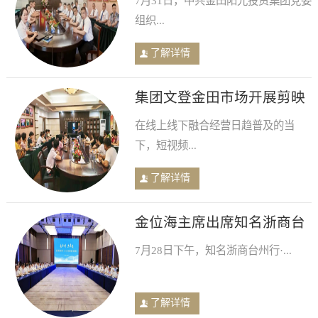
7月31日，中共金田阳光投资集团党委
召开庆祝建军99周年专题学
组织...
习会
了解详情
集团文登金田市场开展剪映
工具实操公益培训
在线上线下融合经营日趋普及的当
下，短视频...
了解详情
金位海主席出席知名浙商台
州行·助力台州高质量发展座
7月28日下午，知名浙商台州行·...
谈会举行
了解详情