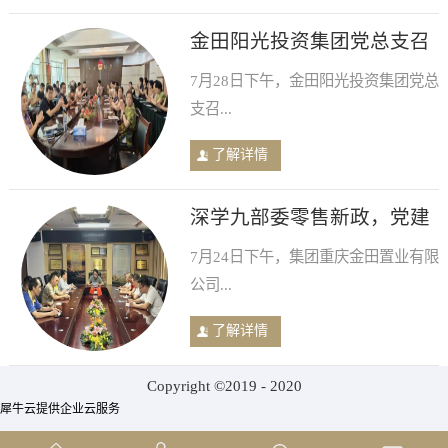
金田阳光投资集团党总支召
开党员学习扩大会
7月28日下午，金田阳光投资集团党总
支召...
了解详情
深学九部委零售新政，党建
引领纾困商户｜集团重庆公
7月24日下午，集团重庆金田置业有限
司党总支组织常态化党建学
公司...
习
了解详情
Copyright ©2019 - 2020
犀牛云提供企业云服务