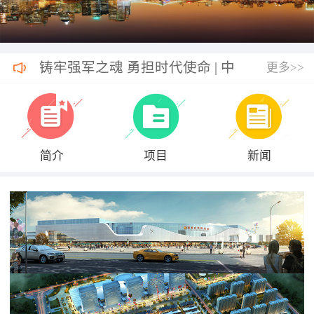
铸牢强军之魂 勇担时代使命 | 中
更多>>
共金田阳光投资集团党委召开庆
祝建军99周年专题学习会
简介
项目
新闻