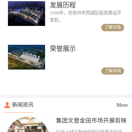
发展历程
1998年，在杭州市西湖区投资建设开
发杭...
了解详情
荣誉展示
了解详情
新闻资讯
More
集团文登金田市场开展剪映
工具实操公益培训