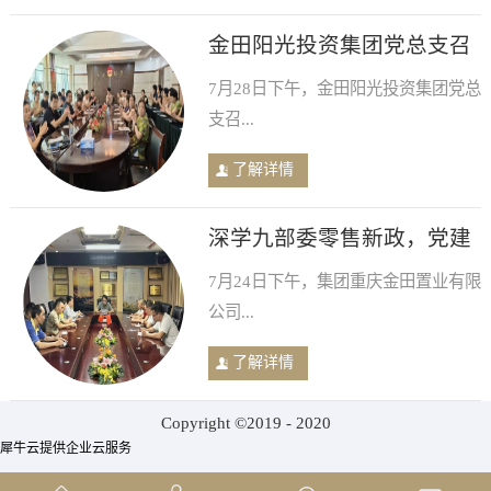
金田阳光投资集团党总支召
开党员学习扩大会
7月28日下午，金田阳光投资集团党总
支召...
了解详情
深学九部委零售新政，党建
引领纾困商户｜集团重庆公
7月24日下午，集团重庆金田置业有限
司党总支组织常态化党建学
公司...
习
了解详情
Copyright ©2019 - 2020
犀牛云提供企业云服务