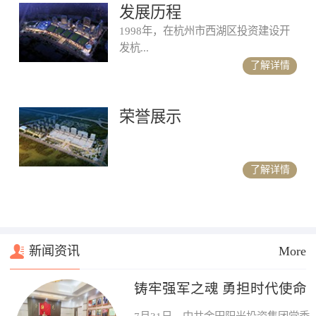
发展历程
1998年，在杭州市西湖区投资建设开
发杭...
了解详情
荣誉展示
了解详情
新闻资讯
More
铸牢强军之魂 勇担时代使命
| 中共金田阳光投资集团党委