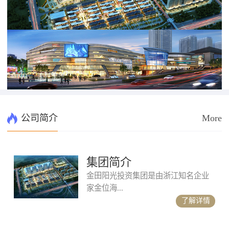
公司简介
More
集团简介
金田阳光投资集团是由浙江知名企业
家金位海...
了解详情
...