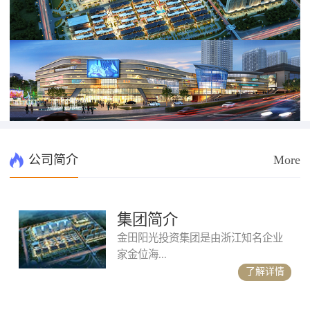
公司简介
More
集团简介
金田阳光投资集团是由浙江知名企业
家金位海...
了解详情
...