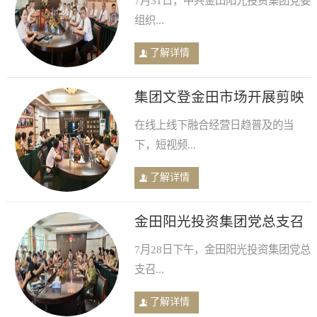
7月31日，中共金田阳光投资集团党委
召开庆祝建军99周年专题学
组织...
习会
了解详情
集团文登金田市场开展剪映
工具实操公益培训
在线上线下融合经营日趋普及的当
下，短视频...
了解详情
金田阳光投资集团党总支召
开党员学习扩大会
7月28日下午，金田阳光投资集团党总
支召...
了解详情