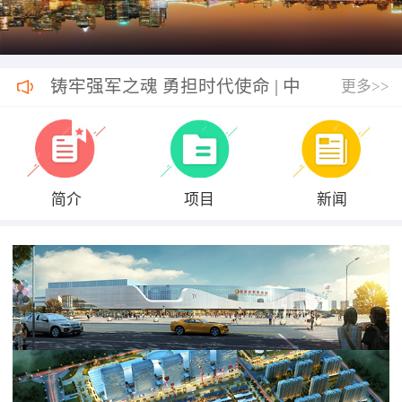
铸牢强军之魂 勇担时代使命 | 中
更多>>
共金田阳光投资集团党委召开庆
祝建军99周年专题学习会
简介
项目
新闻