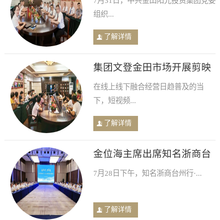
7月31日，中共金田阳光投资集团党委
召开庆祝建军99周年专题学
组织...
习会
了解详情
集团文登金田市场开展剪映
工具实操公益培训
在线上线下融合经营日趋普及的当
下，短视频...
了解详情
金位海主席出席知名浙商台
州行·助力台州高质量发展座
7月28日下午，知名浙商台州行·...
谈会举行
了解详情