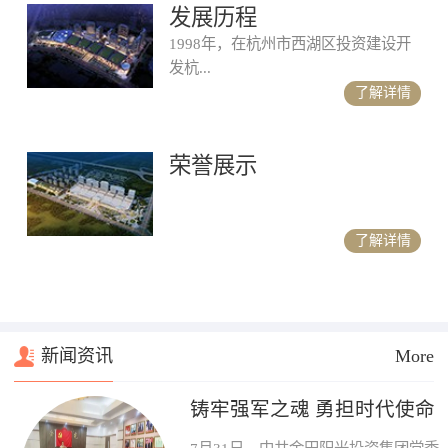
发展历程
1998年，在杭州市西湖区投资建设开
发杭...
了解详情
荣誉展示
了解详情
新闻资讯
More
铸牢强军之魂 勇担时代使命
| 中共金田阳光投资集团党委