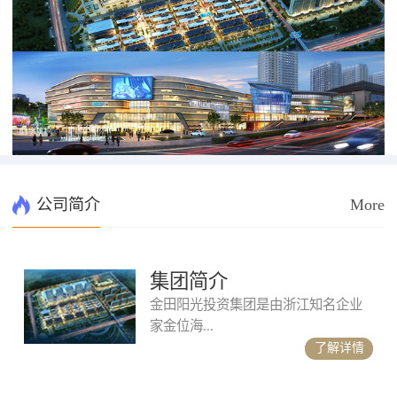
公司简介
More
集团简介
金田阳光投资集团是由浙江知名企业
家金位海...
了解详情
...