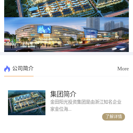
公司简介
More
集团简介
金田阳光投资集团是由浙江知名企业
家金位海...
了解详情
...