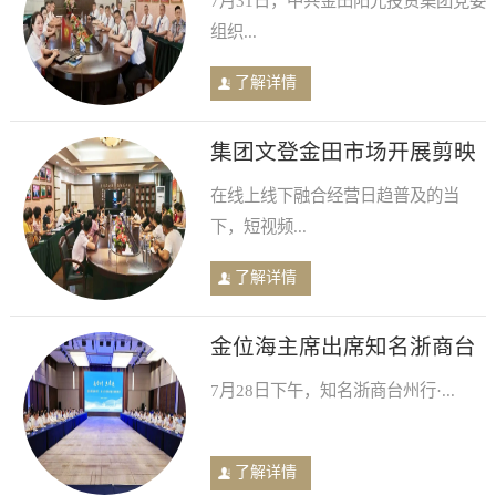
7月31日，中共金田阳光投资集团党委
召开庆祝建军99周年专题学
组织...
习会
了解详情
集团文登金田市场开展剪映
工具实操公益培训
在线上线下融合经营日趋普及的当
下，短视频...
了解详情
金位海主席出席知名浙商台
州行·助力台州高质量发展座
7月28日下午，知名浙商台州行·...
谈会举行
了解详情