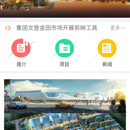
集团文登金田市场开展剪映工具
更多>>
实操公益培训
简介
项目
新闻