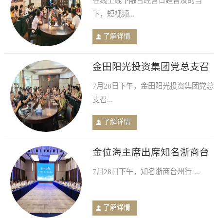
在线上线下融合经营日趋普及的当
下，短视频...
了解详情
金田阳光投资集团党总支召
开党员学习扩大会
7月28日下午，金田阳光投资集团党总
支召...
了解详情
金位海主席出席知名浙商台
州行·助力台州高质量发展座
7月28日下午，知名浙商台州行·...
谈会举行
了解详情