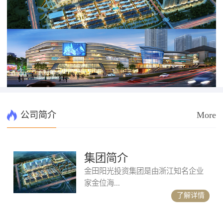
公司简介
More
集团简介
金田阳光投资集团是由浙江知名企业
家金位海...
了解详情
...