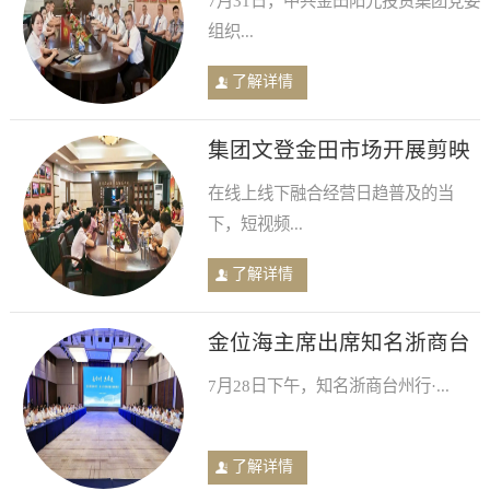
7月31日，中共金田阳光投资集团党委
召开庆祝建军99周年专题学
组织...
习会
了解详情
集团文登金田市场开展剪映
工具实操公益培训
在线上线下融合经营日趋普及的当
下，短视频...
了解详情
金位海主席出席知名浙商台
州行·助力台州高质量发展座
7月28日下午，知名浙商台州行·...
谈会举行
了解详情