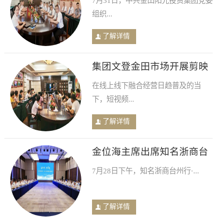
7月31日，中共金田阳光投资集团党委
召开庆祝建军99周年专题学
组织...
习会
了解详情
集团文登金田市场开展剪映
工具实操公益培训
在线上线下融合经营日趋普及的当
下，短视频...
了解详情
金位海主席出席知名浙商台
州行·助力台州高质量发展座
7月28日下午，知名浙商台州行·...
谈会举行
了解详情